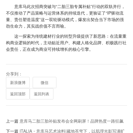
意库马此次招商突破与“二胎三胎专属补贴”行动的双轨并行，
不仅推动了产品策略与运营体系的持续迭代，更验证了“IP驱动流
量、责任塑造温度”这一双轮驱动模式，爆发出契合当下市场的强
劲生命力，其实战价值不言而喻。
这一探索为传统建材行业的转型升级提供了新思路：在流量重
构商业逻辑的时代，主动贴近用户、构建人格化品牌、积极践行社
会责任，正在成为商业可持续增长的核心引擎。
分享到：
新浪微博
微信
返回顶部
返回列表
上一篇
意库马二胎三胎补贴发布会全网刷屏！品牌热度一路狂飙
下一篇
ITALIA・意库马艺术涂料|藏地苍穹下，以肌理光影写满旷