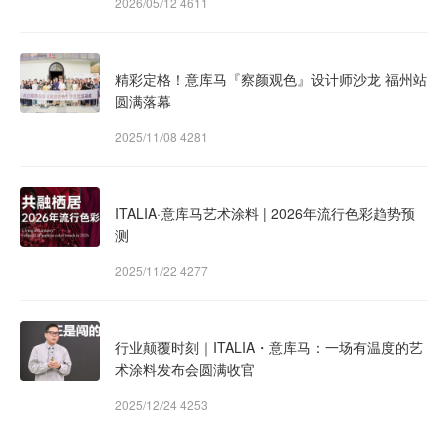
2026/05/12
4611
精彩定格！意库马『察颜观色』设计师沙龙 福州站
圆满落幕
2025/11/08
4281
ITALIA·意库马艺术涂料 | 2026年流行色彩趋势预
测
2025/11/22
4277
行业颠覆时刻｜ITALIA・意库马：一场有温度的艺
术涂料发布会圆满收官
2025/12/24
4253