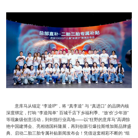
意库马从锚定 “李逵IP”，将 “真李逵” 与 “真进口” 的品牌内核
深度绑定，打响 “李逵闯单” 百城千店下乡福利季、“放‘价’少年游”
等现象级创意活动，到剑指行业高地——以“狂野的意库马”高调惊
艳中国建博会、亮相德国科隆展，再到创新引爆拉斯维加斯品牌盛
典、启动二胎三胎专属补贴新闻发布会！凭借这套精彩不断的 “组