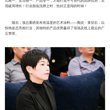
式唯一、卖法独一、产品专一，才能打造不可替代的品牌优势，实
现破局增长！行业面临洗牌之时，恰好正是闯的时候！
随后，项总重磅发布有温度的艺术涂料——陶泥・莱切石，以
惊艳姿态亮相行业，其独特的产品优势赢得了现场及线上观众的广
泛赞誉。