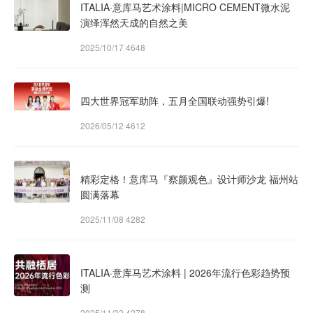
ITALIA·意库马艺术涂料|MICRO CEMENT微水泥
演绎浑然天成的自然之美
2025/10/17
4648
四大世界冠军助阵，五月全国联动强势引爆!
2026/05/12
4612
精彩定格！意库马『察颜观色』设计师沙龙 福州站
圆满落幕
2025/11/08
4282
ITALIA·意库马艺术涂料 | 2026年流行色彩趋势预
测
2025/11/22
4278