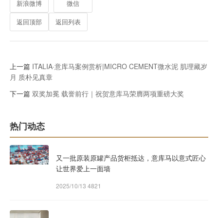
新浪微博
微信
返回顶部
返回列表
上一篇
ITALIA·意库马案例赏析|MICRO CEMENT微水泥 肌理藏岁
月 质朴见真章
下一篇
双奖加冕 载誉前行｜祝贺意库马荣膺两项重磅大奖
热门动态
又一批原装原罐产品货柜抵达，意库马以意式匠心
让世界爱上一面墙
2025/10/13
4821