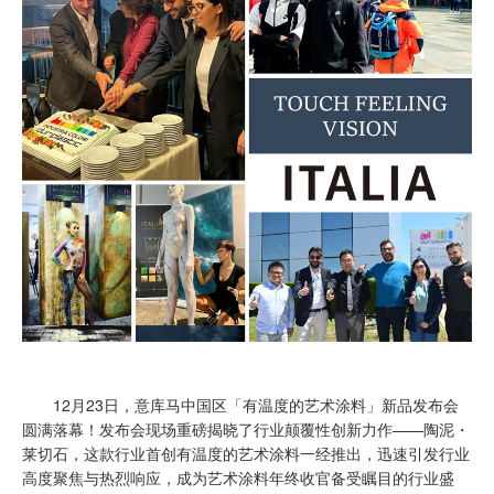
12月23日，意库马中国区「有温度的艺术涂料」新品发布会
圆满落幕！发布会现场重磅揭晓了行业颠覆性创新力作——陶泥・
莱切石，这款行业首创有温度的艺术涂料一经推出，迅速引发行业
高度聚焦与热烈响应，成为艺术涂料年终收官备受瞩目的行业盛