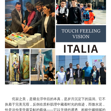
侘寂之美，是褪去浮华后的本真，是岁月沉淀下的温润。它不
执着于完美无瑕，反倒在质朴肌理中藏着时光的痕迹，而微水泥，
恰是这份美学最妥帖的载体——它以无缝的通透、粗粝中藏细腻的