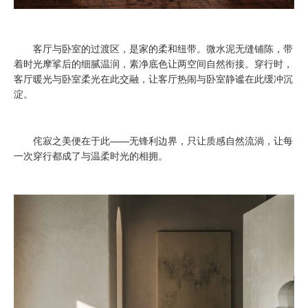
客厅与卧室的过渡区，是家的柔和纽带。微水泥无缝铺陈，带
着时光摩挲后的细腻温润，素净底色让两空间自然衔接。穿行时，
客厅暖光与卧室柔光在此交融，让客厅热闹与卧室静谧在此缓冲沉
淀。
侘寂之美便在于此——无锋利边界，只让质感自然流淌，让每
一次穿行都成了与温柔时光的相拥。