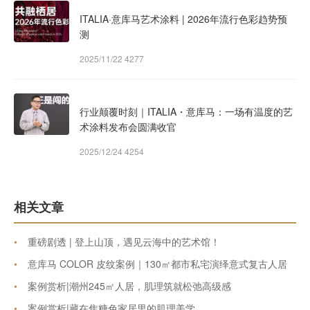
ITALIA·意库马艺术涂料 | 2026年流行色彩趋势预
测
2025/11/22
4277
行业颠覆时刻｜ITALIA・意库马：一场有温度的艺
术涂料发布会圆满收官
2025/12/24
4254
相关文章
•
重磅剧透 | 登上山顶，遇见云海中的艺术馆！
•
意库马 COLOR 皮纹案例｜130㎡都市私宅演绎意式复古人居
•
案例赏析|潮州245㎡人居，肌理筑就松弛高级感
•
案例赏析|藏在焦糖色家居里的肌理美学