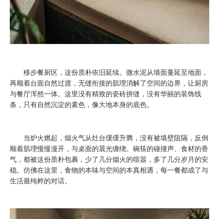
移步餐厨区，这份质朴依旧延续。微水泥从墙面蔓延至地面，
再顺着台面自然过渡，无缝衔接的肌理消解了空间的边界，让厨房
与餐厅浑然一体。这里没有精致的瓷砖拼缝，没有华丽的装饰线
条，只有自然沉淀的素色，像大地本身的底色。
当炉火燃起，烟火气从灶台缓缓升腾，没有被墙壁阻隔，反倒
顺着肌理慢慢漫开，与桌面的晨光缠绕。碗筷的碰撞声、食材的香
气，都被这份质朴包裹，少了几分烟火的喧嚣，多了几分岁月的安
稳。仿佛在这里，食物的本味与空间的本真相遇，每一餐都成了与
生活最纯粹的对话。