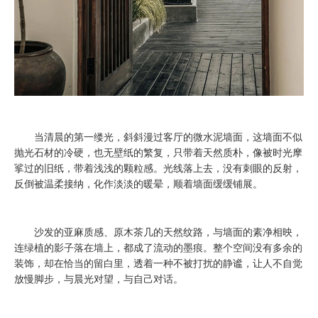
当清晨的第一缕光，斜斜漫过客厅的微水泥墙面，这墙面不似
抛光石材的冷硬，也无壁纸的繁复，只带着天然质朴，像被时光摩
挲过的旧纸，带着浅浅的颗粒感。光线落上去，没有刺眼的反射，
反倒被温柔接纳，化作淡淡的暖晕，顺着墙面缓缓铺展。
沙发的亚麻质感、原木茶几的天然纹路，与墙面的素净相映，
连绿植的影子落在墙上，都成了流动的墨痕。整个空间没有多余的
装饰，却在恰当的留白里，透着一种不被打扰的静谧，让人不自觉
放慢脚步，与晨光对望，与自己对话。