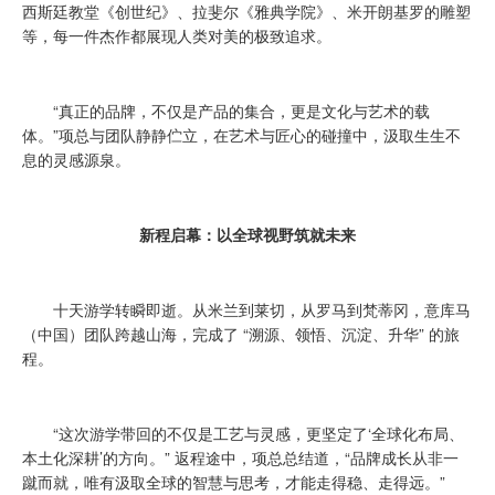
西斯廷教堂《创世纪》、拉斐尔《雅典学院》、米开朗基罗的雕塑
等，每一件杰作都展现人类对美的极致追求。
“真正的品牌，不仅是产品的集合，更是文化与艺术的载
体。”项总与团队静静伫立，在艺术与匠心的碰撞中，汲取生生不
息的灵感源泉。
新程启幕：以全球视野筑就未来
十天游学转瞬即逝。从米兰到莱切，从罗马到梵蒂冈，意库马
（中国）团队跨越山海，完成了 “溯源、领悟、沉淀、升华” 的旅
程。
“这次游学带回的不仅是工艺与灵感，更坚定了‘全球化布局、
本土化深耕’的方向。” 返程途中，项总总结道，“品牌成长从非一
蹴而就，唯有汲取全球的智慧与思考，才能走得稳、走得远。”