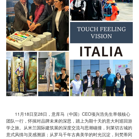
11月18日至28日，意库马（中国）CEO项兴浩先生率领核心
团队一行，怀揣对品牌未来的深思，踏上为期十天的意大利巡回游
学之旅。从米兰国际建筑展的深度交流与思潮碰撞，到莱切古城的
意式风情与灵感溯源；从罗马千年古典美学的时光沉淀，到梵蒂冈