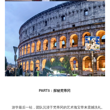
PART5：探秘梵蒂冈
游学最后一站，团队沉浸于梵蒂冈的艺术瑰宝带来震撼洗礼。