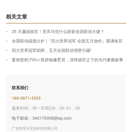
相关文章
•
25 天鏖战收官！意库马凭什么斩获全国联动大捷？
•
全国联动战报出炉 |『四大世界冠军 全国五月放价』圆满收官
•
四大世界冠军助阵，五月全国联动强势引爆!
•
案例赏析|700㎡双拼镜像墅居，演绎挑空之下的当代奢雅叙事
联系我们
189-3871-4253
服务时间：周一至周日9：00~21：00
电子邮箱：340176008@qq.com
广东意库马互联科技有限公司