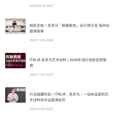
2026/05/12
4610
精彩定格！意库马『察颜观色』设计师沙龙 福州站
圆满落幕
2025/11/08
4280
ITALIA·意库马艺术涂料 | 2026年流行色彩趋势预
测
2025/11/22
4275
行业颠覆时刻｜ITALIA・意库马：一场有温度的艺
术涂料发布会圆满收官
2025/12/24
4252