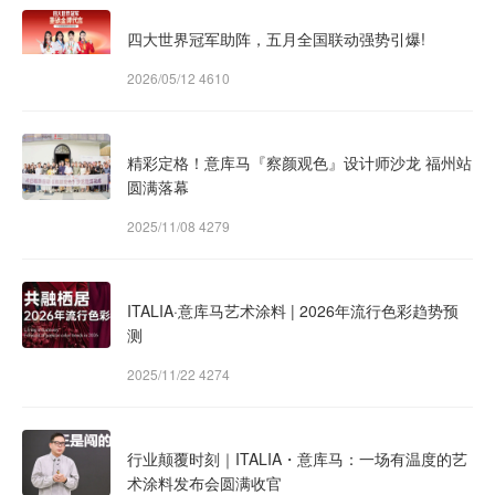
四大世界冠军助阵，五月全国联动强势引爆!
2026/05/12
4610
精彩定格！意库马『察颜观色』设计师沙龙 福州站
圆满落幕
2025/11/08
4279
ITALIA·意库马艺术涂料 | 2026年流行色彩趋势预
测
2025/11/22
4274
行业颠覆时刻｜ITALIA・意库马：一场有温度的艺
术涂料发布会圆满收官