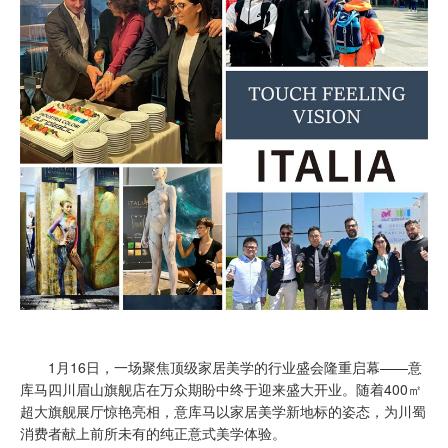
1月16日，一场聚焦顶级家居美学的行业盛会隆重启幕——意
库马四川眉山旗舰店在万众期盼中终于迎来盛大开业。随着400㎡
超大旗舰展厅惊艳亮相，意库马以家居美学新地标的姿态，为川蜀
消费者献上前所未有的纯正意式美学体验。