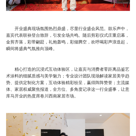
开业盛典现场氛围热烈鼎盛，尽显行业盛会风范。鼓乐声中，
嘉宾代表联袂登台致辞，引发全场共鸣。随后剪彩仪式庄重启幕，
金剪齐落，彩带翩跹，礼炮轰鸣，彩烟腾空，欢呼喝彩声浪迭起，
瞬间将盛典气氛推向顶峰。
精心打造的沉浸式互动体验区，让嘉宾与消费者零距离品鉴艺
术涂料的细腻质感与美学魅力；专业设计团队现场解读家居美学趋
势、提供定制化方案，互动体验精彩纷呈，赢得阵阵赞誉；主流媒
体、家居权威聚焦报道，全方位、多角度记录这一行业盛事，让意
库马开业的热度席卷川西南家居市场。