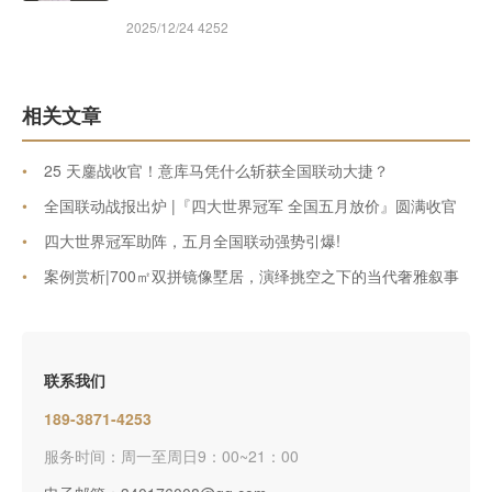
2025/12/24
4252
相关文章
•
25 天鏖战收官！意库马凭什么斩获全国联动大捷？
•
全国联动战报出炉 |『四大世界冠军 全国五月放价』圆满收官
•
四大世界冠军助阵，五月全国联动强势引爆!
•
案例赏析|700㎡双拼镜像墅居，演绎挑空之下的当代奢雅叙事
联系我们
189-3871-4253
服务时间：周一至周日9：00~21：00